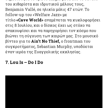
του κιθαρίστα και ιδρυτικού μέλους τους,
Benjamin Vallé, σε ηλικία μόλις 47 ετών. Το
follow-up του
«
Welfare Jazz
»
με
τίτλο
«
Cave World
»
αναμένεται να κυκλοφορήσει
στις 8 Ιουλίου
, και
ο δίσκος
έχει ως στόχο να
ανακουφίσει
και να παρηγορήσει τον κόσμο που
βιώνει τη
σύγχυση
των καιρών μας
. Στο
μουσικό
βίντεο για το
Ain’t No Thief,
ο frontman του
συγκροτήματος, Sebastian Murphy, υποδύεται
έναν ιερέα της Ευαγγελικής εκκλησίας.
7.
Lou
Is – Do I Do