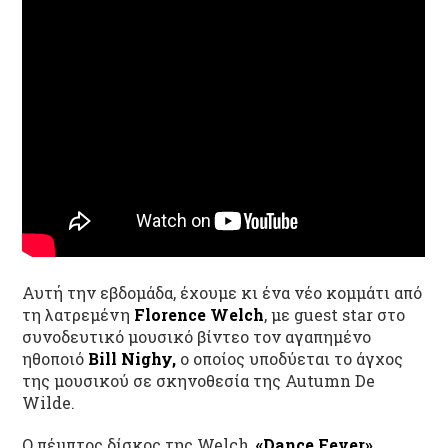
Αυτή την εβδομάδα, έχουμε κι ένα νέο κομμάτι από
τη λατρεμένη
Florence
Welch
, με
guest
star
στο
συνοδευτικό μουσικό βίντεο τον αγαπημένο
ηθοποιό
Bill Nighy,
ο οποίος
υποδύεται
το άγχος
της
μουσικού σε σκηνοθεσία της
Autumn De
Wilde
.
Ο πέμπτος δίσκος της Welch
,
«
Dance
Fever
»
,