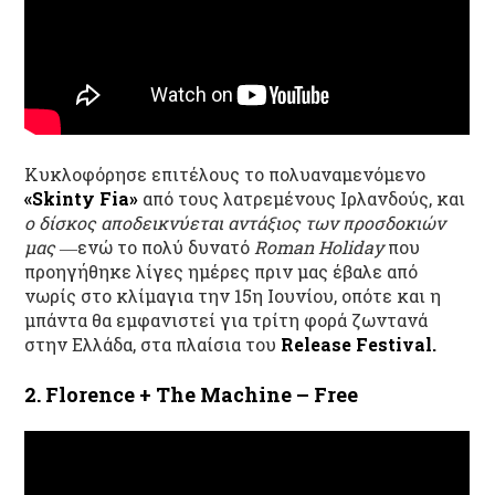
Κυκλοφόρησε επιτέλους το πολυαναμενόμενο
«
Skinty Fia
»
από τους λατρεμένους Ιρλανδούς, και
ο δίσκος αποδεικνύεται αντάξιος των προσδοκιών
μας
―ενώ το πολύ δυνατό
Roman
Holiday
που
προηγήθηκε λίγες ημέρες πριν μας έβαλε από
νωρίς στο κλίμα
για την 15
η
Ιουνίου, οπότε και
η
μπάντα θα εμφανιστεί για τρίτη φορά ζωντανά
στην Ελλάδα
, στα πλαίσια του
Release Festival.
2. Florence + The Machine – Free