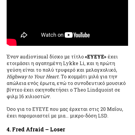
Έναν
audiovisual
δίσκο με τίτλο
«
EYEYE
»
έχει
ετοιμάσει η αγαπημένη
Lykke
Li
, και η πρώτη
γεύση είναι το πολύ τ
ρυφερό
και μελαγχολικό
,
Highway to Your Heart
.
Το
κομμάτι
μιλά
για την
απώλεια ενός έρωτα
, ενώ το
συνοδευτικό
μουσικό
βίντεο
έχει σκηνοθετήσει ο
Theo Lindqu
ο
ist σε
φιλμ 16 χιλιοστών
.
Όσο για το EYEYE
που μας έρχεται στις 20 Μαΐου,
έχει παρομοι
αστεί με μια…
μικρο-δόση LSD
.
4. Fred Afraid – Loser