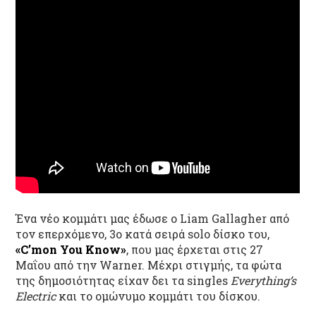
Ένα νέο κομμάτι μας έδωσε ο
Liam
Gallagher
από
τον επερχόμενο, 3
ο
κατά σειρά
solo
δίσκο του,
«
C’mon You Know
»
,
που μας έρχεται
στις 27
Μαΐου από την Warner. Μέχρι στιγμής
, τα φώτα
της δημοσιότητας είχαν δει
τα singles
Everything’s
Electric
και το ομώνυμο κομμάτι του δίσκου.