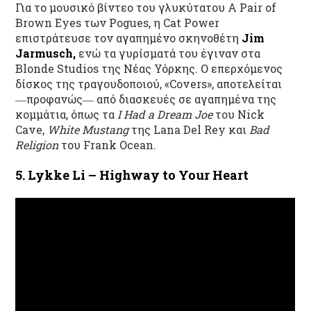
Για
το
μουσικό
βίντεο
του
γλυκύτατου
A Pair of
Brown Eyes
των
Pogues,
η
Cat Power
επιστράτευσε
τον
αγαπημένο
σκηνοθέτη
Jim
Jarmusch,
ενώ
τα γυρίσματά του έγιναν στα
Blonde Studios της Νέας Υόρκης.
Ο
επερχόμενος
δίσκος
της
τραγουδοποιού
, «Covers», αποτελείται
―
προφανώς
― από διασκευές σε αγαπημένα της
κομμάτια, όπως τ
α
I Had a Dream Joe
του Nick
Cave,
White Mustang
της Lana Del Rey και
Bad
Religion
του Frank Ocean.
5. Lykke Li – Highway to Your Heart