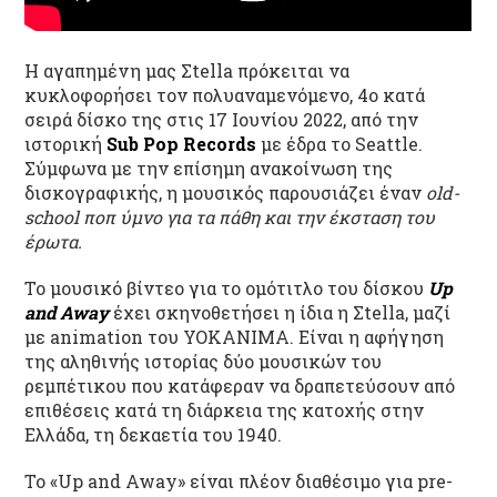
Η αγαπημένη μας Σ
tella
πρόκειται να
κυκλοφορήσει τον πολυαναμενόμενο, 4
ο
κατά
σειρά δίσκο της στις
17 Ιουνίου 2022
, από τ
η
ν
ιστορική
Sub Pop
Records
με έδρα το Seattle
.
Σύμφωνα με
την επίσημη ανακοίνωσ
η
της
δισκογραφικής, η μουσικός
παρουσιάζει έναν
old-
school ποπ ύμνο για τα πάθη και την έκσταση του
έρωτα.
Το
μουσικό
βίντεο
για
το
ομότιτλο του δίσκου
Up
and Away
έχει σκηνοθετήσει η ίδια η
Σtella
, μαζί
με
animation του YOKANIMA.
Είναι η αφήγηση
τη
ς
αληθινή
ς
ιστορία
ς δύο μουσικών του
ρεμπέτικου
που κατάφεραν να δραπετεύσουν από
επιθέσεις κατά τη
διάρκεια της κατοχής στην
Ελλάδα, τη δεκαετία του 1940
.
Το
«
Up and Away
»
είναι πλέον διαθέσιμο για pre-