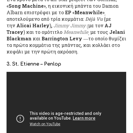
«
Song Machine
», η εικονική μπάντα του Damon
Albarn επιστρέφει με το
EP
«
Meanwhile
»
,
αποτελούμενο από τρία κομμάτια:
Déjà Vu
(με
την
Alicaì Harley
)
,
Jimmy Jimmy
με τον
AJ
(
Tracey
) και το ομότιτλο
Meanwhile
με τους
Jelani
,
Blackman
και
Barrington Levy
―το οποίο θυμίζει
τα πρώτα κομμάτια της μπάντας, και κολλάει στο
κεφάλι με την πρώτη ακρόαση.
3. St. Etienne – Penlop