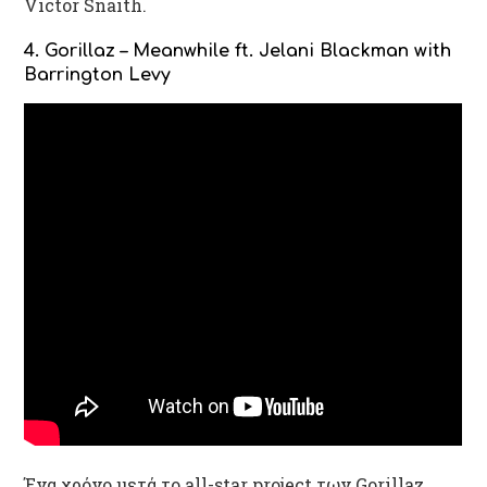
Victor Snaith.
4. Gorillaz – Meanwhile ft. Jelani Blackman with
Barrington Levy
Ένα χρόνο μετά το all-star project των Gorillaz,