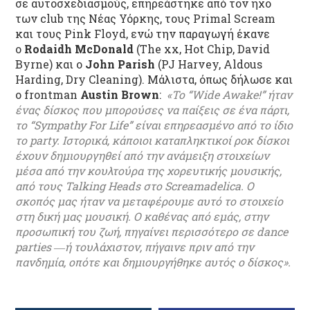
σε αυτοσχεδιασμούς, επηρεάστηκε από τον ήχο
των club της Νέας Υόρκης, τους Primal Scream
και τους Pink Floyd, ενώ την παραγωγή έκανε
ο
Rodaidh McDonald
(The xx, Hot Chip, David
Byrne) και ο
John Parish
(PJ Harvey, Aldous
Harding, Dry Cleaning). Μάλιστα, όπως δήλωσε και
ο frontman
Austin Brown
:
«Το “Wide Awake!” ήταν
ένας δίσκος που μπορούσες να παίξεις σε ένα πάρτι,
το “Sympathy For Life” είναι επηρεασμένο από το ίδιο
το party. Ιστορικά, κάποιοι καταπληκτικοί ροκ δίσκοι
έχουν δημιουργηθεί από την ανάμειξη στοιχείων
μέσα από την κουλτούρα της χορευτικής μουσικής,
από τους Talking Heads στο Screamadelica. Ο
σκοπός μας ήταν να μεταφέρουμε αυτό το στοιχείο
στη δική μας μουσική. Ο καθένας από εμάς, στην
προσωπική του ζωή, πηγαίνει περισσότερο σε dance
parties ―ή τουλάχιστον, πήγαινε πριν από την
πανδημία, οπότε και δημιουργήθηκε αυτός ο δίσκος».