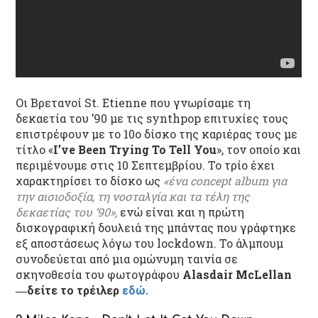
Οι Βρετανοί St. Etienne που γνωρίσαμε τη
δεκαετία του ’90 με τις synthpop επιτυχίες τους
επιστρέφουν με το 10
ο
δίσκο της καριέρας τους με
τίτλο «
I’ve Been Trying To Tell You
», τον οποίο και
περιμένουμε στις 10 Σεπτεμβρίου. Το τρίο έχει
χαρακτηρίσει το δίσκο ως
«ένα concept album για
την αισιοδοξία, τη νοσταλγία και τα τέλη της
δεκαετίας του ’90»,
ενώ είναι και η πρώτη
δισκογραφική δουλειά της μπάντας που γράφτηκε
εξ αποστάσεως λόγω του lockdown. Το άλμπουμ
συνοδεύεται από μια ομώνυμη ταινία σε
σκηνοθεσία του φωτογράφου
Alasdair McLellan
―δείτε το τρέιλερ
εδώ.