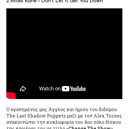
2.Miles Kane – Don’t Let It Get You Down
Ο αγαπημένος μας Άγγλος και ήμισυ του διδύμου
The Last Shadow Puppets μαζί με τον Alex Turner,
ανακοινώνει την κυκλοφορία του 4
ου
σόλο δίσκου
της καριέρας του με τίτλο «
Change The Show
»