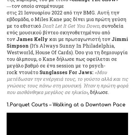
―τον οποίο αναμένουμε
στις 21 Ιανουαρίου 2022 από την BMG. Αυτή την
εβδομάδα, ο Miles Kane μας δίνει μια πρώτη γεύση
με το εθιστικό
Don’t Let It Get You Down,
συνοδεία
ενός μουσικού βίντεο σκηνοθετημένου από
τον
James Kelly
και με πρωταγωνιστή τον
Jimmi
Simpson
(It’s Always Sunny In Philadelphia,
Westworld, House Of Cards). Όσο για τη δημιουργία
του άλμπουμ, ο Kane δήλωσε πως οφείλεται σε
μεγάλο βαθμό σε ένα session με το psych-
rock ντουέτο
Sunglasses For Jaws:
«Μου
μετέδωσαν την ενέργειά τους, το γούστο αλλά και τις
γνώσεις τους πάνω στη μουσική. Ήταν η πρώτη φορά
που αισθάνθηκα μεγάλος σε ηλικία»
, δήλωσε.
1.Parquet Courts – Walking at a Downtown Pace