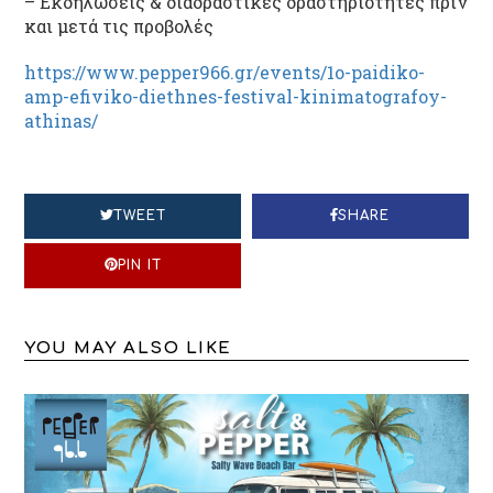
– Εκδηλώσεις & διαδραστικές δραστηριότητες πριν
και μετά τις προβολές
https://www.pepper966.gr/events/1o-paidiko-
amp-efiviko-diethnes-festival-kinimatografoy-
athinas/
TWEET
SHARE
PIN IT
YOU MAY ALSO LIKE