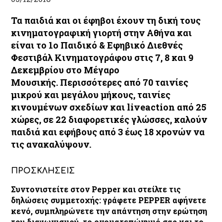
Τα παιδιά και οι έφηβοι έχουν τη δική τους
κινηματογραφική γιορτή στην Αθήνα και
είναι το
1ο Παιδικό & Εφηβικό Διεθνές
Φεστιβάλ Κινηματογράφου
στις
7, 8 και 9
Δεκεμβρίου στο Μέγαρο
Μουσικής
.
Περισσότερες από 70 ταινίες
μικρού και μεγάλου μήκους, ταινίες
κινουμένων σχεδίων και liveaction από 25
χώρες, σε 22 διαφορετικές γλώσσες, καλούν
παιδιά και εφήβους από 3 έως 18 χρονών να
τις ανακαλύψουν.
ΠΡΟΣΚΛΗΣΕΙΣ
Συντονιστείτε στον Pepper και στείλτε τις
δηλώσεις συμμετοχής: γράφετε
PEPPER
αφήνετε
κενό, συμπληρώνετε την απάντηση στην ερώτηση
του διαγωνισμού, το ονοματεπώνυμό σας και το