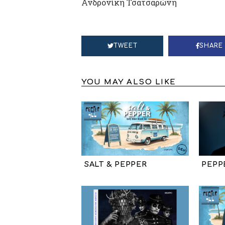
Ανδρονίκη Τσατσαρώνη
TWEET
SHARE
YOU MAY ALSO LIKE
SALT & PEPPER
PEPP