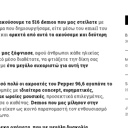
 ακούσουμε τα 516 demos που μας στείλατε
με
μα που δημιουργήσαμε, είτε μέσω του email του
 και
αρκετά από αυτά τα ακούσαμε και δεύτερη
Β
3
 μας ξάφνιασε
, αφού άνθρωποι κάθε ηλικίας
ό μέσο διαθέτατε, να φτιάξετε την δίκη σας
Μ
ύμε
ένα μεγάλο ευχαριστώ για αυτή την
0
σό πολύ οι ακροατές του Pepper 96,6 αγαπάνε το
S
ομπές με
ιδιαίτερα concept, ευρηματικές,
1
με ωραίες μουσικές
, προσεκτικά επιλεγμένες,
σε ο καθένας.
Demos που μας μίλησαν στην
ου είχαν ως κοινό παρανομαστή τον ενθουσιασμό
J
2
φωνο.
εκα ονόματα, που με μεγάλη δυσκολία