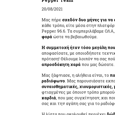
Pepper Team
20/08/2021
Μας πήρε
σχεδόν δυο μήνες για να
κάθε τρόπο, είτε μέσα στην πλατφόρ
Pepper 96.6. Τα συμπεριλάβαμε ΟΛΑ,
φορά
ώστε να βεβαιωθούμε.
Η συμμετοχή ήταν τόσο μεγάλη που
αποφασίσατε, με οποιοδήποτε τεχνικ
πρόταση! Θέλουμε λοιπόν να σας πο
απροσδόκητη χαρά
που μας δώσατε.
Μας ξάφνιασε, η αλήθεια είναι, το
πο
ραδιόφωνο
. Μας παρουσιάσατε εκπ
συναισθηματικές, χιουμοριστικές, 
φτιαγμένες με όποιον τρόπο μπορού
καρδιά
, που μας συγκίνησαν, και π
σας και την αγάπη σας για το ραδιό
Η λίστα που ακολουθεί περιέχει
δώδ