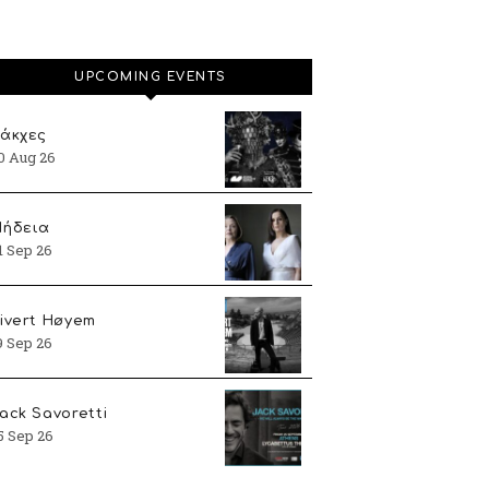
UPCOMING EVENTS
άκχες
0 Aug 26
ήδεια
1 Sep 26
ivert Høyem
9 Sep 26
ack Savoretti
5 Sep 26