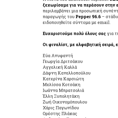
ξεχωρίσαμε για να περάσουν στην 
περιλαμβάνει μια προσωπική συνέντ
παραγωγής του
Pepper 96.6
– στάδια
ειδοποιηθείτε σύντομα με email.
Ευχαριστούμε πολύ όλους σας
για τ
Οι φιναλίστ, με αλφαβητική σειρά, ε
Εύα Ανυφαντή
Γεωργία Δριτσάκου
Αγγελική Καλλά
Δάφνη Κανελλοπούλου
Κατερίνα Καρσιώτη
Μελίσσα Κοτσάκη
Ιωάννα Μπρατσολιά
Έλλη Ξυπολητάκη
Ζωή Οικονομόπουλου
Χάρις Παγωνίδου
Ορέστης Πλάκας