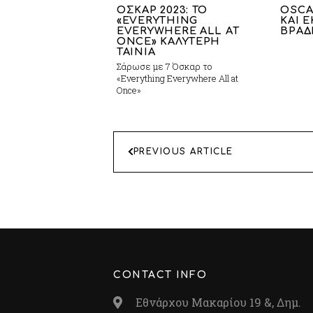
ΟΣΚΑΡ 2023: TO
OSCA
«EVERYTHING
ΚΑΙ 
EVERYWHERE ALL AT
ΒΡΑΔ
ONCE» ΚΑΛΥΤΕΡΗ
ΤΑΙΝΙΑ
Σάρωσε με 7 Όσκαρ το
«Everything Everywhere All at
Once»
ΠΛΟΗΓΗΣΗ
PREVIOUS ARTICLE
ΑΡΘΡΩΝ
CONTACT INFO
Εθνάρχου Μακαρίου 19 &, Δημ.