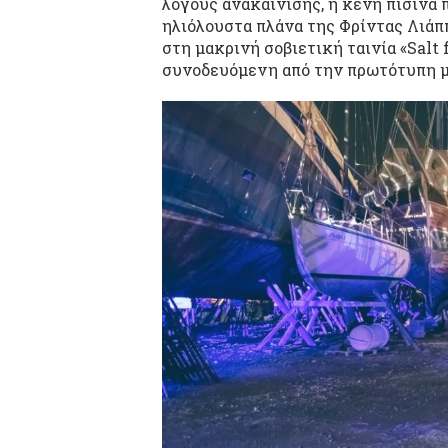
λόγους ανακαίνισης, η κενή πισίνα π
ηλιόλουστα πλάνα της Φρίντας Λιάππ
στη μακρινή σοβιετική ταινία «Salt 
συνοδευόμενη από την πρωτότυπη 