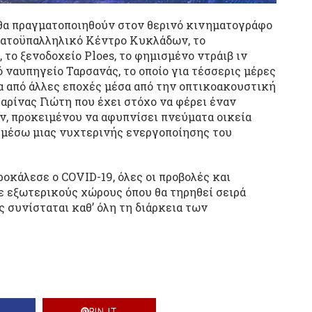
1 θα πραγματοποιηθούν στον θερινό κινηματογράφο
ργατοϋπαλληλικό Κέντρο Κυκλάδων, το
το ξενοδοχείο Ploes, το φημισμένο ντράιβ ιν
 ναυπηγείο Ταρσανάς, το οποίο για τέσσερις μέρες
α από άλλες εποχές μέσα από την οπτικοακουστική
ρίνας Γιώτη που έχει στόχο να φέρει έναν
ν, προκειμένου να αφυπνίσει πνεύματα οικεία
μέσω μιας νυχτερινής ενεργοποίησης του
κάλεσε ο COVID-19, όλες οι προβολές και
 εξωτερικούς χώρους όπου θα τηρηθεί σειρά
 συνίσταται καθ’ όλη τη διάρκεια των
PIN IT