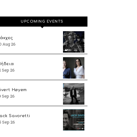
UPCOMING EVENTS
άκχες
0 Aug 26
ήδεια
1 Sep 26
ivert Høyem
9 Sep 26
ack Savoretti
5 Sep 26