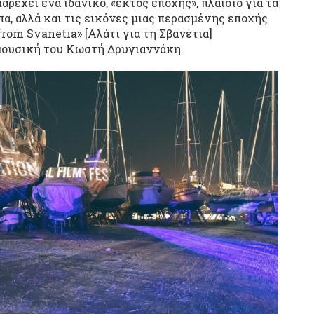
αρέχει ένα ιδανικό, «εκτός εποχής», πλαίσιο για τα
α, αλλά και τις εικόνες μιας περασμένης εποχής
from Svanetia» [Αλάτι για τη Σβανέτια]
μουσική του Κωστή Δρυγιαννάκη.