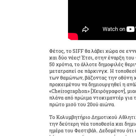
Φέτος, το SIFF θα λάβει χώρα σε εν
και δύο νέες! Έτσι, στην έναρξη του
50 χρόνια, το άλλοτε δημοφιλές θερι
μετατραπεί σε πάρκινγκ. Η τοποθεσ
των θαμώνων, βάζοντας την οθόνη κ
προκειμένου να δημιουργηθεί η ανά
«Cheirographon» [Χειρόγραφον], μια
πλάνα από πρώιμα ντοκιμαντέρ για 
πρώτο μισό του 20ού αιώνα.
To Κολυμβητήριο Δημοτικού Αθλητι
την δεύτερη νέα τοποθεσία και δημι
ημέρα του Φεστιβάλ. Δεδομένου ότι ο