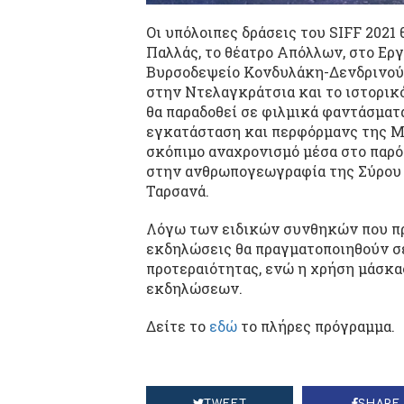
Οι υπόλοιπες δράσεις του SIFF 202
Παλλάς, το θέατρο Απόλλων, στο Ε
Βυρσοδεψείο Κονδυλάκη-Δενδρινού, 
στην Ντελαγκράτσια και το ιστορικό
θα παραδοθεί σε φιλμικά φαντάσματ
εγκατάσταση και περφόρμανς της Μα
σκόπιμο αναχρονισμό μέσα στο παρό
στην ανθρωπογεωγραφία της Σύρου 
Ταρσανά.
Λόγω των ειδικών συνθηκών που προ
εκδηλώσεις θα πραγματοποιηθούν σε
προτεραιότητας, ενώ η χρήση μάσκας
εκδηλώσεων.
Δείτε το
εδώ
το πλήρες πρόγραμμα.
TWEET
SHARE