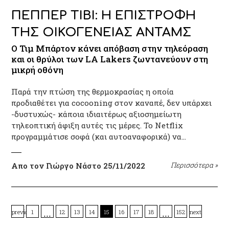
ΠΕΠΠΕΡ ΤΙΒΙ: Η ΕΠΙΣΤΡΟΦΗ
ΤΗΣ ΟΙΚΟΓΕΝΕΙΑΣ ΑΝΤΑΜΣ
Ο Τιμ Μπάρτον κάνει απόβαση στην τηλεόραση
και οι θρύλοι των LA Lakers ζωντανεύουν στη
μικρή οθόνη
Παρά την πτώση της θερμοκρασίας η οποία
προδιαθέτει για cocooning στον καναπέ, δεν υπάρχει
-δυστυχώς- κάποια ιδιαιτέρως αξιοσημείωτη
τηλεοπτική άφιξη αυτές τις μέρες. Το Netflix
προγραμμάτισε σοφά (και αυτοαναφορικά) να…
Απο τον Γιώργο Νάστο
25/11/2022
Περισσότερα
»
…
…
previous
1
12
13
14
15
16
17
18
152
next