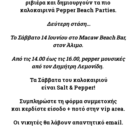
ριβιέρα και δημιουργούν τα πιο
καλοκαιρινά
Pepper
Beach
Parties
.
Δεύτερη
στάση…
To Σάββατο 14 Ιουνίου στο Macaw
Beach
Bar
,
στον Άλιμο.
Από τις 14.00 έως τις 16.00,
pepper
μουσικές
από τον Δημήτρη Λεμονίδη.
Τα Σάββατα του καλοκαιριού
είναι
Salt
&
Pepper
!
Συμπληρώστε τη φόρμα συμμετοχής
και
κερδίστε είσοδο + ποτό στην
vip
area.
Οι νικητές θα λάβουν απαντητικό e
mail.